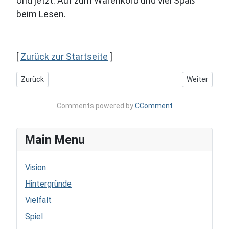
Und jetzt: Auf zum Warenkorb und viel Spaß
beim Lesen.
[
Zurück zur Startseite
]
Vorheriger Beitrag: Wenn dem Glauben die Liebe fehlt...
Nächster Beit
Zurück
Weiter
Comments powered by
CComment
Main Menu
Vision
Hintergründe
Vielfalt
Spiel